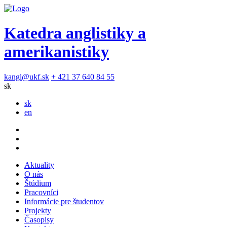
Katedra anglistiky a
amerikanistiky
kangl@ukf.sk
+ 421 37 640 84 55
sk
sk
en
Aktuality
O nás
Štúdium
Pracovníci
Informácie pre študentov
Projekty
Časopisy