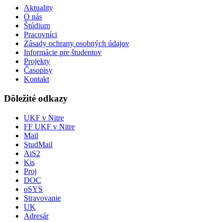
Aktuality
O nás
Štúdium
Pracovníci
Zásady ochrany osobných údajov
Informácie pre študentov
Projekty
Časopisy
Kontakt
Dôležité odkazy
UKF v Nitre
FF UKF v Nitre
Mail
StudMail
AiS2
Kis
Proj
DOC
oSYS
Stravovanie
UK
Adresár