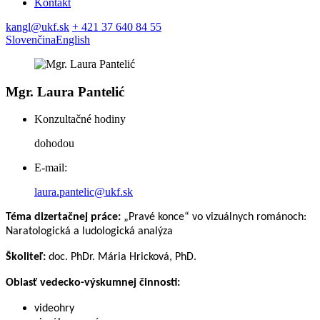
Kontakt
kangl@ukf.sk
+ 421 37 640 84 55
Slovenčina
English
Mgr. Laura Pantelić
Konzultačné hodiny
dohodou
E-mail:
laura.pantelic@ukf.sk
Téma dizertačnej práce:
„Pravé konce“ vo vizuálnych románoch:
Naratologická a ludologická analýza
Školiteľ:
doc. PhDr. Mária Hricková, PhD.
Oblasť vedecko-výskumnej činnosti:
videohry