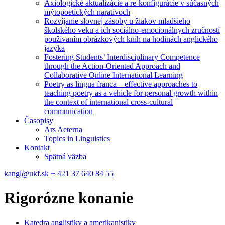
Axiologické aktualizácie a re-konfigurácie v súčasných
mýtopoetických naratívoch
Rozvíjanie slovnej zásoby u žiakov mladšieho
školského veku a ich sociálno-emocionálnych zručností
používaním obrázkových kníh na hodinách anglického
jazyka
Fostering Students’ Interdisciplinary Competence
through the Action-Oriented Approach and
Collaborative Online International Learning
Poetry as lingua franca – effective approaches to
teaching poetry as a vehicle for personal growth within
the context of international cross-cultural
communication
Časopisy
Ars Aeterna
Topics in Linguistics
Kontakt
Spätná väzba
kangl@ukf.sk
+ 421 37 640 84 55
Rigorózne konanie
Katedra anglistiky a amerikanistiky