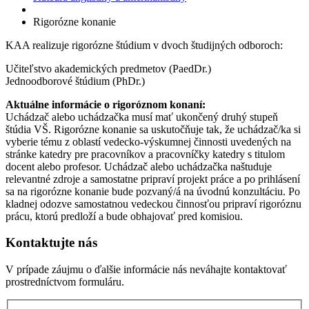
Rigorózne konanie
KAA realizuje rigorózne štúdium v dvoch študijných odboroch:
Učiteľstvo akademických predmetov (PaedDr.)
Jednoodborové štúdium (PhDr.)
Aktuálne informácie o rigoróznom konaní:
Uchádzač alebo uchádzačka musí mať ukončený druhý stupeň
štúdia VŠ. Rigorózne konanie sa uskutočňuje tak, že uchádzač/ka si
vyberie tému z oblastí vedecko-výskumnej činnosti uvedených na
stránke katedry pre pracovníkov a pracovníčky katedry s titulom
docent alebo profesor. Uchádzač alebo uchádzačka naštuduje
relevantné zdroje a samostatne pripraví projekt práce a po prihlásení
sa na rigorózne konanie bude pozvaný/á na úvodnú konzultáciu. Po
kladnej odozve samostatnou vedeckou činnosťou pripraví rigoróznu
prácu, ktorú predloží a bude obhajovať pred komisiou.
Kontaktujte nás
V prípade záujmu o ďalšie informácie nás neváhajte kontaktovať
prostredníctvom formuláru.