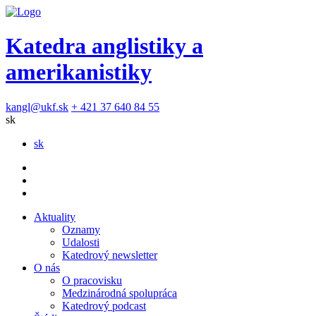
Katedra anglistiky a
amerikanistiky
kangl@ukf.sk
+ 421 37 640 84 55
sk
sk
Aktuality
Oznamy
Udalosti
Katedrový newsletter
O nás
O pracovisku
Medzinárodná spolupráca
Katedrový podcast