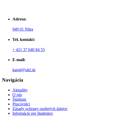
Adresa:
949 01 Nitra
Tel. kontakt:
+ 421 37 640 84 55
E-mail:
kangl@ukf.sk
Navigácia
Aktuality
O nás
Štúdium
Pracovníci
Zásady ochrany osobných údajov
Informácie pre študentov