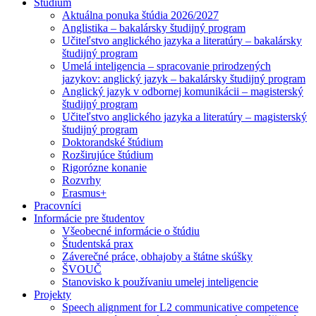
Štúdium
Aktuálna ponuka štúdia 2026/2027
Anglistika – bakalársky študijný program
Učiteľstvo anglického jazyka a literatúry – bakalársky
študijný program
Umelá inteligencia – spracovanie prirodzených
jazykov: anglický jazyk – bakalársky študijný program
Anglický jazyk v odbornej komunikácii – magisterský
študijný program
Učiteľstvo anglického jazyka a literatúry – magisterský
študijný program
Doktorandské štúdium
Rozširujúce štúdium
Rigorózne konanie
Rozvrhy
Erasmus+
Pracovníci
Informácie pre študentov
Všeobecné informácie o štúdiu
Študentská prax
Záverečné práce, obhajoby a štátne skúšky
ŠVOUČ
Stanovisko k používaniu umelej inteligencie
Projekty
Speech alignment for L2 communicative competence