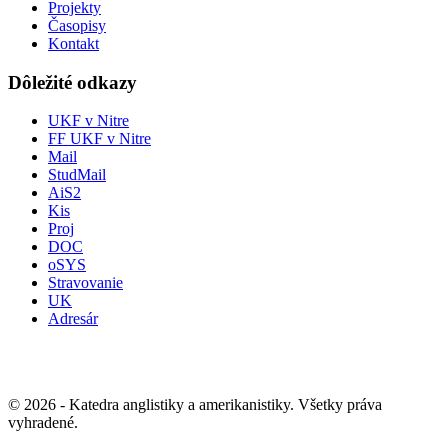
Projekty
Časopisy
Kontakt
Dôležité odkazy
UKF v Nitre
FF UKF v Nitre
Mail
StudMail
AiS2
Kis
Proj
DOC
oSYS
Stravovanie
UK
Adresár
© 2026 - Katedra anglistiky a amerikanistiky. Všetky práva
vyhradené.