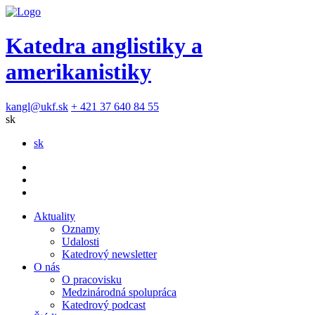
Katedra anglistiky a
amerikanistiky
kangl@ukf.sk
+ 421 37 640 84 55
sk
sk
Aktuality
Oznamy
Udalosti
Katedrový newsletter
O nás
O pracovisku
Medzinárodná spolupráca
Katedrový podcast