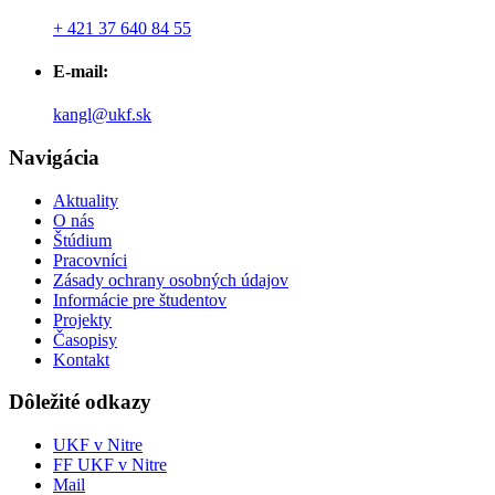
+ 421 37 640 84 55
E-mail:
kangl@ukf.sk
Navigácia
Aktuality
O nás
Štúdium
Pracovníci
Zásady ochrany osobných údajov
Informácie pre študentov
Projekty
Časopisy
Kontakt
Dôležité odkazy
UKF v Nitre
FF UKF v Nitre
Mail