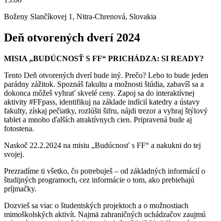
Boženy Slančíkovej 1, Nitra-Chrenová, Slovakia
Deň otvorených dverí 2024
MISIA „BUDÚCNOSŤ S FF“ PRICHÁDZA: SI READY?
Tento Deň otvorených dverí bude iný. Prečo? Lebo to bude jeden
parádny zážitok. Spoznáš fakultu a možnosti štúdia, zabavíš sa a
dokonca môžeš vyhrať skvelé ceny. Zapoj sa do interaktívnej
aktivity #FFpass, identifikuj na základe indícií katedry a ústavy
fakulty, získaj pečiatky, rozlúšti šifru, nájdi trezor a vyhraj štýlový
tablet a mnoho ďalších atraktívnych cien. Pripravená bude aj
fotostena.
Naskoč 22.2.2024 na misiu „Budúcnosť s FF“ a nakukni do tej
svojej.
Prezradíme ti všetko, čo potrebuješ – od základných informácií o
študijných programoch, cez informácie o tom, ako prebiehajú
príjmačky.
Dozvieš sa viac o študentských projektoch a o možnostiach
mimoškolských aktivít. Najmä zahraničných uchádzačov zaujmú