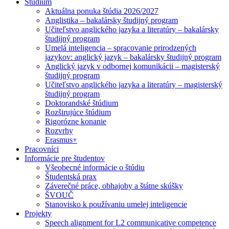
Štúdium
Aktuálna ponuka štúdia 2026/2027
Anglistika – bakalársky študijný program
Učiteľstvo anglického jazyka a literatúry – bakalársky
študijný program
Umelá inteligencia – spracovanie prirodzených
jazykov: anglický jazyk – bakalársky študijný program
Anglický jazyk v odbornej komunikácii – magisterský
študijný program
Učiteľstvo anglického jazyka a literatúry – magisterský
študijný program
Doktorandské štúdium
Rozširujúce štúdium
Rigorózne konanie
Rozvrhy
Erasmus+
Pracovníci
Informácie pre študentov
Všeobecné informácie o štúdiu
Študentská prax
Záverečné práce, obhajoby a štátne skúšky
ŠVOUČ
Stanovisko k používaniu umelej inteligencie
Projekty
Speech alignment for L2 communicative competence