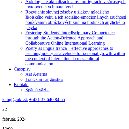
Axiologické aktualizácie a re-konfigurácie v súčasných
mýtopoetických naratívoch
Rozvíjanie slovnej zásoby u žiakov mladšieho
školského veku a ich sociálno-emocionálnych zručností
používaním obrázkových kníh na hodinách anglického
jazyka
Fostering Students’ Interdisciplinary Competence
through the Action-Oriented Approach and
Collaborative Online International Learning
Poetry as lingua franca – effective approaches to
teaching poetry as a vehicle for personal growth within
the context of international cross-cultural
communication
Časopisy
Ars Aeterna
Topics in Linguistics
Kontakt
Spätná väzba
kangl@ukf.sk
+ 421 37 640 84 55
22
február, 2024
13:00