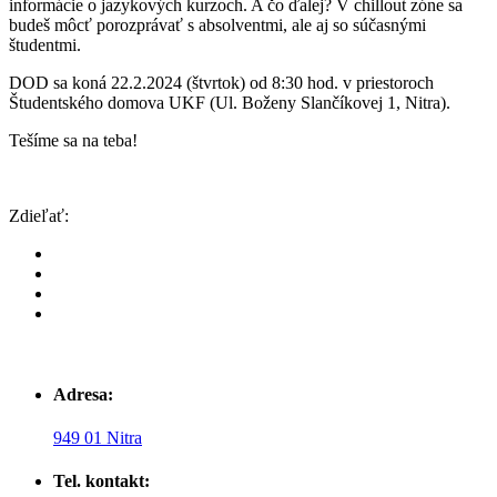
informácie o jazykových kurzoch. A čo ďalej? V chillout zóne sa
budeš môcť porozprávať s absolventmi, ale aj so súčasnými
študentmi.
DOD sa koná 22.2.2024 (štvrtok) od 8:30 hod. v priestoroch
Študentského domova UKF (Ul. Boženy Slančíkovej 1, Nitra).
Tešíme sa na teba!
Zdieľať:
Adresa:
949 01 Nitra
Tel. kontakt: